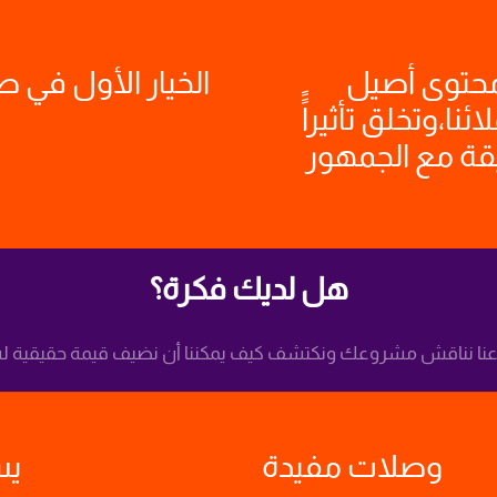
محتوى أصيل
الخيار الأول في 
نا،وتخلق تأثيراًً
قة مع الجمهور
هل لديك فكرة؟
نا نناقش مشروعك ونكتشف كيف يمكننا أن نضيف قيمة حقيقية له
وصلات مفيدة
يس