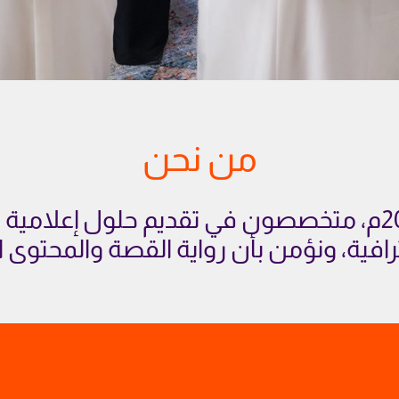
من نحن
فريق إبداعي عربي،تأسس 2018م، متخصصون في تقديم حلو
افية، ونؤمن بأن رواية القصة والمحتوى ال