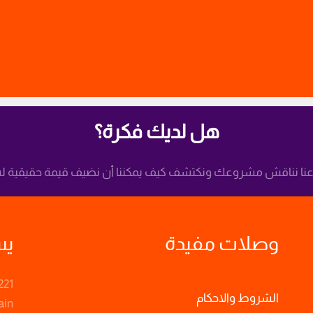
هل لديك فكرة؟
نا نناقش مشروعك ونكتشف كيف يمكننا أن نضيف قيمة حقيقية له
وصلات مفيدة
يس
221
الشروط والاحكام
ain