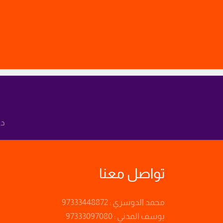
دع
تواصل معنا
محمد الدوسري : 97333448872
يوسف المدني : 97333097080