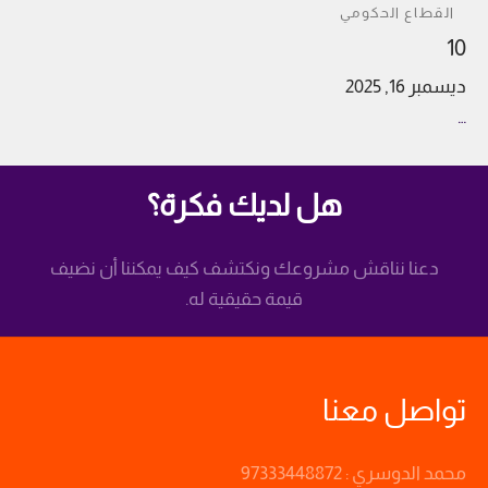
القطاع الحكومي
10
ديسمبر 16, 2025
…
هل لديك فكرة؟
دعنا نناقش مشروعك ونكتشف كيف يمكننا أن نضيف
قيمة حقيقية له.
تواصل معنا
محمد الدوسري : 97333448872