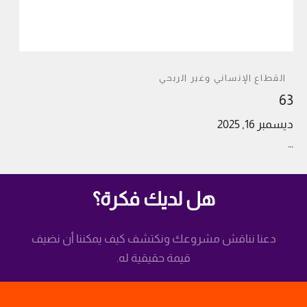
القطاع الإنساني وغير الربحي
63
ديسمبر 16, 2025
…
هل لديك فكرة؟
دعنا نناقش مشروعك ونكتشف كيف يمكننا أن نضيف
قيمة حقيقية له.