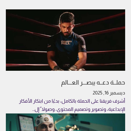
حملــة دعــه يبصـــر العـــالم
ديسمبر 16, 2025
أشرف فريقنا على الحملة بالكامل، بدءًا من ابتكار الأفكار
الإبداعية، وتصوير وتصميم المحتوى، وصولا ً إل…