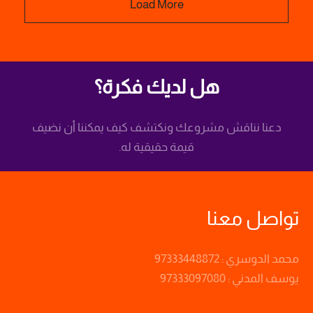
Load More
هل لديك فكرة؟
دعنا نناقش مشروعك ونكتشف كيف يمكننا أن نضيف
قيمة حقيقية له.
تواصل معنا
محمد الدوسري : 97333448872
يوسف المدني : 97333097080